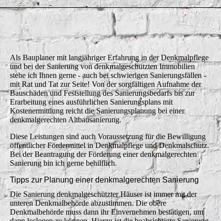
Fassade eines Herrenhauses saniert
Als Bauplaner mit langjähriger Erfahrung in der Denkmalpflege
und bei der Sanierung von denkmalgeschützten Immobilien
stehe ich Ihnen gerne - auch bei schwierigen Sanierungsfällen -
mit Rat und Tat zur Seite! Von der sorgfältigen Aufnahme der
Bauschäden und Feststellung des Sanierungsbedarfs bis zur
Erarbeitung eines ausführlichen Sanierungsplans mit
Kostenermittlung reicht die Sanierungsplanung bei einer
denkmalgerechten Altbausanierung.
Diese Leistungen sind auch Voraussetzung für die Bewilligung
öffentlicher Fördermittel in Denkmalpflege und Denkmalschutz.
Bei der Beantragung der Förderung einer denkmalgerechten
Sanierung bin ich gerne behilflich.
Tipps zur Planung einer denkmalgerechten Sanierung
Die Sanierung denkmalgeschützter Häuser ist immer mit der
unteren Denkmalbehörde abzustimmen. Die obere
Denkmalbehörde muss dann ihr Einvernehmen bestätigen, um
dann loslegen zu können. Hierzu ist die beabsichtigte Sanierung