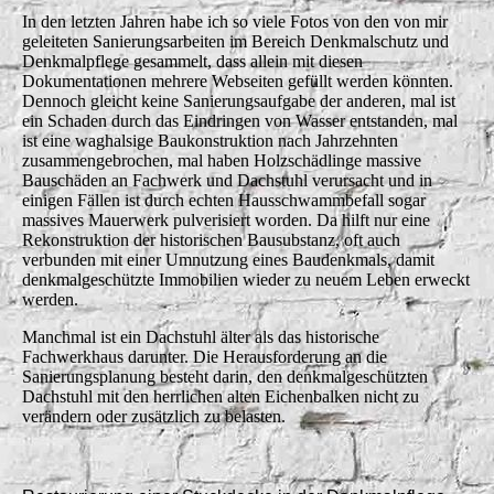
In den letzten Jahren habe ich so viele Fotos von den von mir
geleiteten Sanierungsarbeiten im Bereich Denkmalschutz und
Denkmalpflege gesammelt, dass allein mit diesen
Dokumentationen mehrere Webseiten gefüllt werden könnten.
Dennoch gleicht keine Sanierungsaufgabe der anderen, mal ist
ein Schaden durch das Eindringen von Wasser entstanden, mal
ist eine waghalsige Baukonstruktion nach Jahrzehnten
zusammengebrochen, mal haben Holzschädlinge massive
Bauschäden an Fachwerk und Dachstuhl verursacht und in
einigen Fällen ist durch echten Hausschwammbefall sogar
massives Mauerwerk pulverisiert worden. Da hilft nur eine
Rekonstruktion der historischen Bausubstanz, oft auch
verbunden mit einer Umnutzung eines Baudenkmals, damit
denkmalgeschützte Immobilien wieder zu neuem Leben erweckt
werden.
Manchmal ist ein Dachstuhl älter als das historische
Fachwerkhaus darunter. Die Herausforderung an die
Sanierungsplanung besteht darin, den denkmalgeschützten
Dachstuhl mit den herrlichen alten Eichenbalken nicht zu
verändern oder zusätzlich zu belasten.