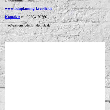
Zweifamilienhäusern:
www.bauplanung-kreativ.de
Kontakt:
tel. 02304 70760
info@sanierungdenkmalschutz.de