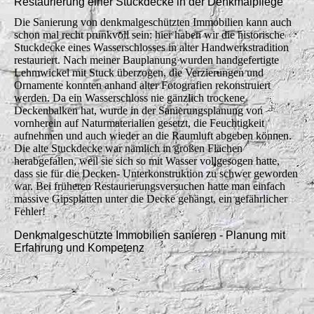
Restaurierung einer Stuckdecke in der Denkmalpflege
Die Sanierung von denkmalgeschützten Immobilien kann auch
schon mal recht prunkvoll sein: hier haben wir die historische
Stuckdecke eines Wasserschlosses in alter Handwerkstradition
restauriert. Nach meiner Bauplanung wurden handgefertigte
Lehmwickel mit Stuck überzogen, die Verzierungen und
Ornamente konnten anhand alter Fotografien rekonstruiert
werden. Da ein Wasserschloss nie gänzlich trockene
Deckenbalken hat, wurde in der Sanierungsplanung von
vornherein auf Naturmaterialien gesetzt, die Feuchtigkeit
aufnehmen und auch wieder an die Raumluft abgeben können.
Die alte Stuckdecke war nämlich in großen Flächen
herabgefallen, weil sie sich so mit Wasser vollgesogen hatte,
dass sie für die Decken- Unterkonstruktion zu schwer geworden
war. Bei früheren Restaurierungsversuchen hatte man einfach
massive Gipsplatten unter die Decke gehängt, ein gefährlicher
Fehler!
Denkmalgeschützte Immobilien sanieren - Planung mit
Erfahrung und Kompetenz