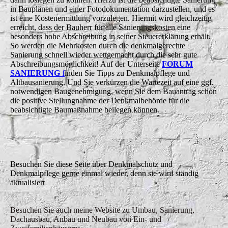
in Bauplänen und einer Fotodokumentation darzustellen, und es
ist eine Kostenermittlung vorzulegen. Hiermit wird gleichzeitig
erreicht, dass der Bauherr für alle Sanierungskosten eine
besonders hohe Abschreibung in seiner Steuererklärung erhält.
So werden die Mehrkosten durch die denkmalgerechte
Sanierung schnell wieder wettgemacht durch die sehr gute
Abschreibungsmöglichkeit! Auf der Unterseite
FORUM
SANIERUNG
f
inden Sie Tipps zu Denkmalpflege und
Altbausanierung. Und Sie verkürzen die Wartezeit auf eine ggf.
notwendigen Baugenehmigung, wenn Sie dem Bauantrag schon
die positive Stellungnahme der Denkmalbehörde für die
beabsichtigte Baumaßnahme beilegen können.
Besuchen Sie diese Seite über Denkmalschutz und
Denkmalpflege gerne einmal wieder, denn sie wird ständig
aktualisiert
Besuchen Sie auch meine Website zu Umbau, Sanierung,
Dachausbau, Anbau und Neubau von Ein- und