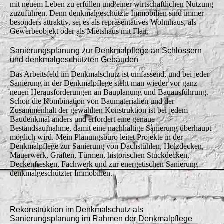
mit neuem Leben zu erfüllen und einer wirtschaftlichen Nutzung
zuzuführen. Denn denkmalgeschützte Immobilien sind immer
besonders attraktiv, sei es als repräsentatives Wohnhaus, als
Gewerbeobjekt oder als Mietshaus mit Flair.
Sanierungsplanung zur Denkmalpflege an Schlössern
und denkmalgeschützten Gebäuden
Das Arbeitsfeld im Denkmalschutz ist umfassend, und bei jeder
Sanierung in der Denkmalpflege steht man wieder vor ganz
neuen Herausforderungen an Bauplanung und Bauausführung.
Schon die Kombination von Baumaterialien und der
Zusammenhalt der gewählten Konstruktion ist bei jedem
Baudenkmal anders und erfordert eine genaue
Bestandsaufnahme, damit eine nachhaltige Sanierung überhaupt
möglich wird. Mein Planungsbüro leitet Projekte in der
Denkmalpflege zur Sanierung von Dachstühlen, Holzdecken,
Mauerwerk, Gräften, Türmen, historischen Stuckdecken,
Deckenfresken, Fachwerk und zur energetischen Sanierung
denkmalgeschützter Immobilien.
Rekonstruktion im Denkmalschutz als
Sanierungsplanung im Rahmen der Denkmalpflege