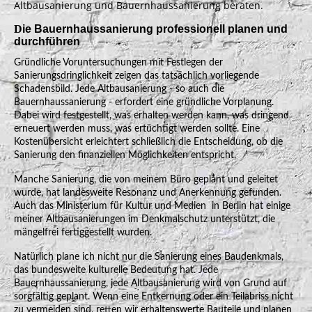
Altbausanierung und Bauernhaussanierung beraten.
D
ie Bauernhaussanierung
professionell planen und
durchführen
Gründliche Voruntersuchungen mit Festlegen der
Sanierungsdringlichkeit zeigen das tatsächlich vorliegende
Schadensbild. Jede Altbausanierung - so auch die
Bauernhaussanierung - erfordert eine gründliche Vorplanung.
Dabei wird festgestellt, was erhalten werden kann, was dringend
erneuert werden muss, was ertüchtigt werden sollte. Eine
Kostenübersicht erleichtert schließlich die Entscheidung, ob die
Sanierung den finanziellen Möglichkeiten entspricht.
Manche Sanierung, die von meinem Büro geplant und geleitet
wurde, hat landesweite Resonanz und Anerkennung gefunden.
Auch das Ministerium für Kultur und Medien in Berlin hat einige
meiner Altbausanierungen im Denkmalschutz unterstützt, die
mängelfrei fertiggestellt wurden.
Natürlich plane ich nicht nur die Sanierung eines Baudenkmals,
das bundesweite kulturelle Bedeutung hat. Jede
Bauernhaussanierung, jede Altbausanierung wird von Grund auf
sorgfältig geplant. Wenn eine Entkernung oder ein Teilabriss nicht
zu vermeiden sind, retten wir erhaltenswerte Bauteile und planen