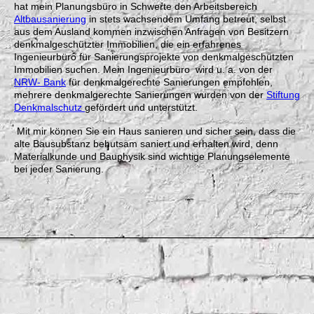
hat mein Planungsbüro in Schwerte den Arbeitsbereich
Altbausanierung
in stets wachsendem Umfang betreut, selbst
aus dem Ausland kommen inzwischen Anfragen von Besitzern
denkmalgeschützter Immobilien, die ein erfahrenes
Ingenieurbüro für Sanierungsprojekte von denkmalgeschützten
Immobilien suchen. Mein Ingenieurbüro wird u. a. von der
NRW- Bank
für denkmalgerechte Sanierungen empfohlen,
mehrere denkmalgerechte Sanierungen wurden von der
Stiftung
Denkmalschutz
gefördert und unterstützt.
Mit mir können Sie ein Haus sanieren und sicher sein, dass die
alte Bausubstanz behutsam saniert und erhalten wird, denn
Materialkunde und Bauphysik sind wichtige Planungselemente
bei jeder Sanierung.