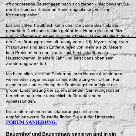
oft gravierende Bauschäden nach sich ziehen - hier bewahrt Sie
der Blick eines erfahrenen Sanierungsplaners vor einer
Kostenexplosion!
Ein undichtes Traufblech kann über die Jahre das Holz der
gesamten Dachkonstruktion gefährden. Haben sich erst Pilze
und Schwämme in einem durchfeuchteten Balken etabliert, geht
der Zerstörungsprozess oft rasant voran. Für Myzelstränge von
Pilzkulturen sind auch Entfernungen von mehr als 20 Metern
kein Problem! Von der Traufe zum First schafft es ein
Hausschwamm in einem Jahr und setzt ganz oben sein
Zerstörungswerk fort.
Ich biete allen, die eine Sanierung ihres Hauses durchführen
wollen oder sogar müssen, meine Beratung vor Ort an. Für
diese erste Untersuchung der Sanierungsbedürftigkeit mit
grober Einschätzung der zu erwartenden Sanierungskosten
berechne nur meine tatsächlich dafür anfallenden
Arbeitsstunden.
Erste Informationen über Sanierungsschritte und
empfehlenswerte Baustoffe finden Sie auf der Unterseite
FORUM SANIERUNG.
Bauernhof und Bauernhaus sanieren und in ein