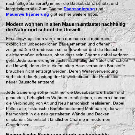
nachhaltige Sanierung immer die Bausubstanz schützt und
langfristig erhält. Zum Thema
Dachsanierung
und
Mauerwerksanierung
gibt es hier weitere Infos.
Modern wohnen in alten Mauern entlastet nachhaltig
die Natur und schont die Umwelt
Ein altes Haus kann von innen durchaus mit modernen,
ökologisch unbedenklichen Bauelementen und offenen,
zeitgemäßen Grundrissen seine Bewohner und die Besucher
gleichermaßen erfreuen, ohne dass sein Charme dabei verloren
geht. Jede Sannierung entlastst nachhaltig die Natur und schont
die Umwelt, denn die in einem alten Haus verbauten Baustoffe
brauchen nicht entsorgt werden. Deren Weiterverwendung
verhindert die Belastung der Umwelt, die bei der Produktion
neuer Baustoffe entsteht!
Jede Sanierung soll ja nicht nur die Bausubstanz erhalten und
gesundes, behagliches Wohnen ermöglichen, sondern ebenso
die Verbindung von Alt und Neu harmonisch realisieren. Dabei
helfen alte, historische Bauelemente und Materialien, die wir
harmonisch in die neu gestalteten Wände und Decken
einplanen. So entsteht ländlicher Charme in modernen
Grundrissen.
Energetische Sanierung durch sachgerechte