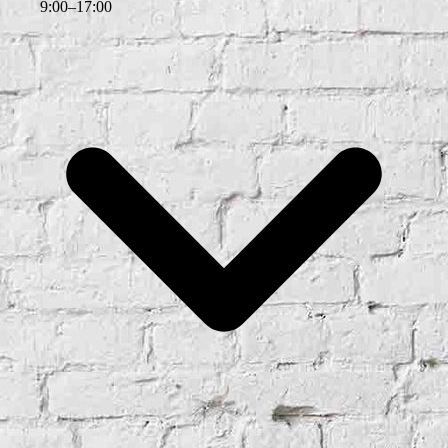
9
:
00
–
17
:
00