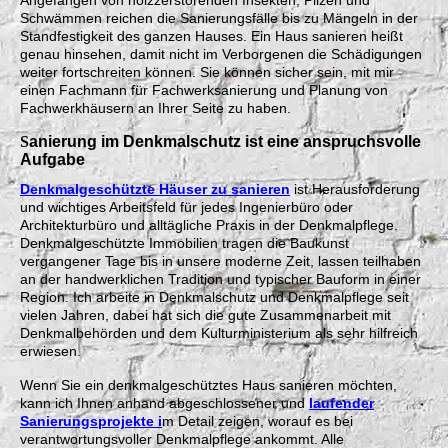
Angefangen von holzzerstörenden Insekten, Pilzen und
Schwämmen reichen die Sanierungsfälle bis zu Mängeln in der
Standfestigkeit des ganzen Hauses. Ein Haus sanieren heißt
genau hinsehen, damit nicht im Verborgenen die Schädigungen
weiter fortschreiten können. Sie können sicher sein, mit mir
einen Fachmann für Fachwerksanierung und Planung von
Fachwerkhäusern an Ihrer Seite zu haben.
S
anierung im Denkmalschutz
ist eine anspruchsvolle
Aufgabe
Denkmalgeschützte Häuser
zu sanieren
ist Herausforderung
und wichtiges Arbeitsfeld für jedes Ingenierbüro oder
Architekturbüro und alltägliche Praxis in der Denkmalpflege.
Denkmalgeschützte Immobilien tragen die Baukunst
vergangener Tage bis in unsere moderne Zeit, lassen teilhaben
an der handwerklichen Tradition und typischer Bauform in einer
Region. Ich arbeite in Denkmalschutz und Denkmalpflege seit
vielen Jahren, dabei hat sich die gute Zusammenarbeit mit
Denkmalbehörden und dem Kulturministerium als sehr hilfreich
erwiesen.
Wenn Sie ein denkmalgeschütztes Haus sanieren möchten,
kann ich Ihnen anhand abgeschlossener und
laufender
Sanierungsprojekte i
m Detail zeigen, worauf es bei
verantwortungsvoller Denkmalpflege ankommt. Alle