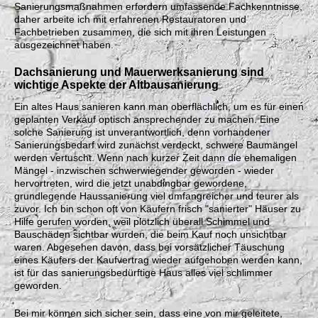
Sanierungsmaßnahmen erfordern umfassende Fachkenntnisse,
daher arbeite ich mit erfahrenen Restauratoren und
Fachbetrieben zusammen, die sich mit ihren Leistungen
ausgezeichnet haben.
Dachsanierung
und
Mauerwerksanierung
sind
wichtige Aspekte der Altbausanierung
Ein altes Haus sanieren kann man oberflächlich, um es für einen
geplanten Verkauf optisch ansprechender zu machen. Eine
solche Sanierung ist unverantwortlich, denn vorhandener
Sanierungsbedarf wird zunächst verdeckt, schwere Baumängel
werden vertuscht. Wenn nach kurzer Zeit dann die ehemaligen
Mängel - inzwischen schwerwiegender geworden - wieder
hervortreten, wird die jetzt unabdingbar gewordene,
grundlegende Haussanierung viel umfangreicher und teurer als
zuvor. Ich bin schon oft von Käufern frisch "sanierter" Häuser zu
Hilfe gerufen worden, weil plötzlich überall Schimmel und
Bauschäden sichtbar wurden, die beim Kauf noch unsichtbar
waren. Abgesehen davon, dass bei vorsätzlicher Täuschung
eines Käufers der Kaufvertrag wieder aufgehoben werden kann,
ist für das sanierungsbedürftige Haus alles viel schlimmer
geworden.
Bei mir können sich sicher sein, dass eine von mir geleitete,