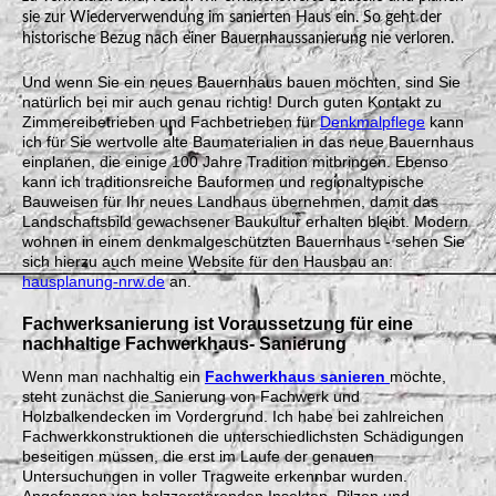
sie zur Wiederverwendung im sanierten Haus ein. So geht der
historische Bezug nach einer Bauernhaussanierung nie verloren.
Und wenn Sie ein neues Bauernhaus bauen möchten, sind Sie
natürlich bei mir auch genau richtig! Durch guten Kontakt zu
Zimmereibetrieben und Fachbetrieben für
Denkmalpflege
kann
ich für Sie wertvolle alte Baumaterialien in das neue Bauernhaus
einplanen, die einige 100 Jahre Tradition mitbringen. Ebenso
kann ich traditionsreiche Bauformen und regionaltypische
Bauweisen für Ihr neues Landhaus übernehmen, damit das
Landschaftsbild gewachsener Baukultur erhalten bleibt. Modern
wohnen in einem denkmalgeschützten Bauernhaus - sehen Sie
sich hierzu auch meine Website für den Hausbau an:
hausplanung-nrw.de
an.
Fachwerksanierung
ist Voraussetzung für eine
nachhaltige Fachwerkhaus- Sanierung
Wenn man nachhaltig ein
Fachwerkhaus sanieren
möchte,
steht zunächst die Sanierung von Fachwerk und
Holzbalkendecken im Vordergrund. Ich habe bei zahlreichen
Fachwerkkonstruktionen die unterschiedlichsten Schädigungen
beseitigen müssen, die erst im Laufe der genauen
Untersuchungen in voller Tragweite erkennbar wurden.