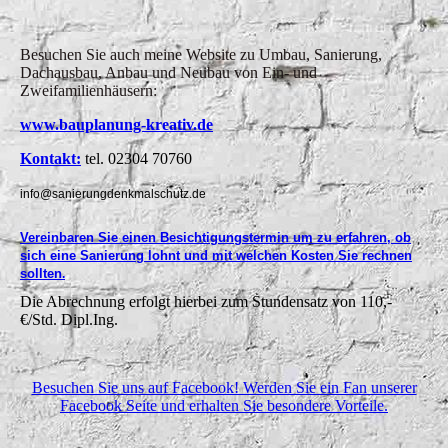
Besuchen Sie auch meine Website zu Umbau, Sanierung,
Dachausbau, Anbau und Neubau von Ein- und
Zweifamilienhäusern:
www.bauplanung-kreativ.de
Kontakt:
tel. 02304 70760
info@sanierungdenkmalschutz.de
Vereinbaren Sie einen Besichtigungstermin um zu erfahren, ob
sich eine Sanierung lohnt und mit welchen Kosten Sie rechnen
sollten
.
Die Abrechnung erfolgt hierbei zum Stundensatz von 110,-
€/Std. Dipl.Ing.
Besuchen Sie uns auf Facebook! Werden Sie ein Fan unserer
Facebook Seite und erhalten Sie besondere Vorteile.