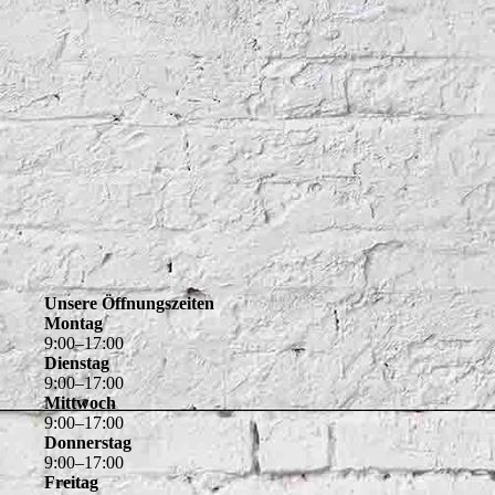
Unsere Öffnungszeiten
Montag
9
:
00
–
17
:
00
Dienstag
9
:
00
–
17
:
00
Mittwoch
9
:
00
–
17
:
00
Donnerstag
9
:
00
–
17
:
00
Freitag