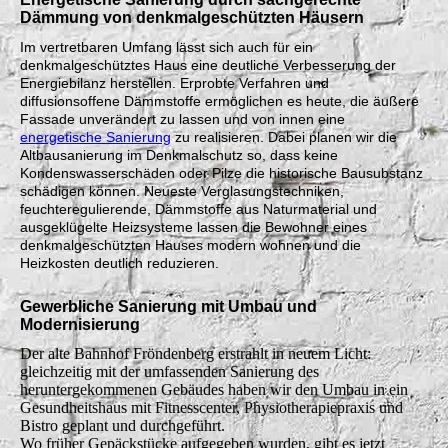
Dämmung von denkmalgeschützten Häusern
Im vertretbaren Umfang lässt sich auch für ein
denkmalgeschütztes Haus eine deutliche Verbesserung der
Energiebilanz herstellen. Erprobte Verfahren und
diffusionsoffene Dämmstoffe ermöglichen es heute, die äußere
Fassade unverändert zu lassen und von innen eine
energetische Sanierung
zu realisieren. Dabei planen wir die
Altbausanierung im Denkmalschutz so, dass keine
Kondenswasserschäden oder Pilze die historische Bausubstanz
schädigen können. Neueste Verglasungstechniken,
feuchteregulierende, Dämmstoffe aus Naturmaterial und
ausgeklügelte Heizsysteme lassen die Bewohner eines
denkmalgeschützten Hauses modern wohnen und die
Heizkosten deutlich reduzieren.
Gewerbliche Sanierung mit Umbau und
Modernisierung
Der alte Bahnhof Fröndenberg erstrahlt in neuem Licht:
gleichzeitig mit der umfassenden Sanierung des
heruntergekommenen Gebäudes haben wir den Umbau in ein
Gesundheitshaus mit Fitnesscenter, Physiotherapiepraxis und
Bistro geplant und durchgeführt.
Wo früher Gepäckstücke aufgegeben wurden, gibt es jetzt