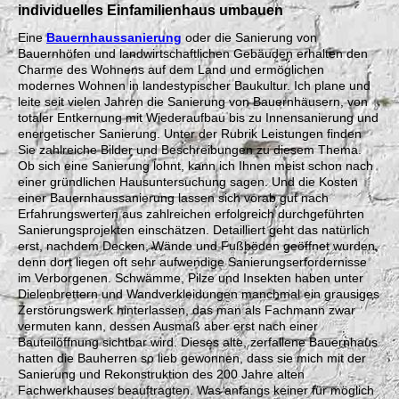
individuelles Einfamilienhaus umbauen
Eine
Bauernhaussanierung
oder die Sanierung von
Bauernhöfen und landwirtschaftlichen Gebäuden erhalten den
Charme des Wohnens auf dem Land und ermöglichen
modernes Wohnen in landestypischer Baukultur. Ich plane und
leite seit vielen Jahren die Sanierung von Bauernhäusern, von
totaler Entkernung mit Wiederaufbau bis zu Innensanierung und
energetischer Sanierung. Unter der Rubrik Leistungen finden
Sie zahlreiche Bilder und Beschreibungen zu diesem Thema.
Ob sich eine Sanierung lohnt, kann ich Ihnen meist schon nach
einer gründlichen Hausuntersuchung sagen. Und die Kosten
einer Bauernhaussanierung lassen sich vorab gut nach
Erfahrungswerten aus zahlreichen erfolgreich durchgeführten
Sanierungsprojekten einschätzen. Detailliert geht das natürlich
erst, nachdem Decken, Wände und Fußböden geöffnet wurden,
denn dort liegen oft sehr aufwendige Sanierungserfordernisse
im Verborgenen. Schwämme, Pilze und Insekten haben unter
Dielenbrettern und Wandverkleidungen manchmal ein grausiges
Zerstörungswerk hinterlassen, das man als Fachmann zwar
vermuten kann, dessen Ausmaß aber erst nach einer
Bauteilöffnung sichtbar wird. Dieses alte, zerfallene Bauernhaus
hatten die Bauherren so lieb gewonnen, dass sie mich mit der
Sanierung und Rekonstruktion des 200 Jahre alten
Fachwerkhauses beauftragten. Was anfangs keiner für möglich