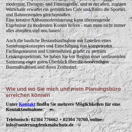
modernste Therapie- und Fitnessgeräte, und in der alten, zugigen
Wartehalle erwartet ein gemütliches Cafe und Bistro die Sportler
und Bahnreisenden gleichermaßen.
Eine kreative Altbaumodernisierung kann überzeugende
Ergebnisse zu moderaten Kosten liefern - man muss nicht immer
alles abreißen und neu bauen!
Auch die bauliche Bestandsaufnahme mit Erstellen eines
Sanierungskonzeptes und Einschaltung von kompetenten
Fachingenieuren und Unternehmen gehört zu meinem
Leistungsspektrum. So haben Sie vor Beginn einer umfassenden
Sanierung einen guten Überblick über die notwendigen
Baumaßnahmen und deren Zeitbedarf.
Wie und wo Sie mich und mein Planungsbüro
erreichen können
Unter
Kontakt
finden Sie mehrere Möglichkeiten für eine
Kontaktaufnahme.
Telefonisch: 02304 776662 + 02304 70760, online:
info@sanierungdenkmalschutz.de